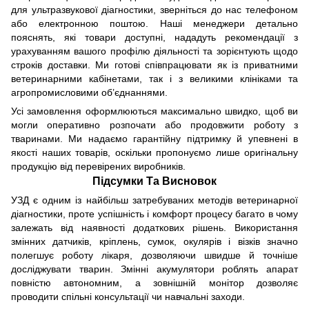
для ультразвукової діагностики, зверніться до нас телефоном
або електронною поштою. Наші менеджери детально
пояснять, які товари доступні, нададуть рекомендації з
урахуванням вашого профілю діяльності та зорієнтують щодо
строків доставки. Ми готові співпрацювати як із приватними
ветеринарними кабінетами, так і з великими клініками та
агропромисловими об’єднаннями.
Усі замовлення оформлюються максимально швидко, щоб ви
могли оперативно розпочати або продовжити роботу з
тваринами. Ми надаємо гарантійну підтримку й упевнені в
якості наших товарів, оскільки пропонуємо лише оригінальну
продукцію від перевірених виробників.
Підсумки Та Висновок
УЗД є одним із найбільш затребуваних методів ветеринарної
діагностики, проте успішність і комфорт процесу багато в чому
залежать від наявності додаткових рішень. Використання
змінних датчиків, кріплень, сумок, окулярів і візків значно
полегшує роботу лікаря, дозволяючи швидше й точніше
досліджувати тварин. Змінні акумулятори роблять апарат
повністю автономним, а зовнішній монітор дозволяє
проводити спільні консультації чи навчальні заходи.