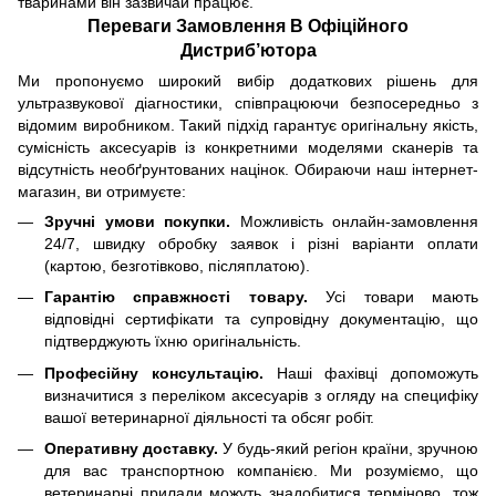
тваринами він зазвичай працює.
Переваги Замовлення В Офіційного
Дистриб’ютора
Ми пропонуємо широкий вибір додаткових рішень для
ультразвукової діагностики, співпрацюючи безпосередньо з
відомим виробником. Такий підхід гарантує оригінальну якість,
сумісність аксесуарів із конкретними моделями сканерів та
відсутність необґрунтованих націнок. Обираючи наш інтернет-
магазин, ви отримуєте:
Зручні умови покупки.
Можливість онлайн-замовлення
24/7, швидку обробку заявок і різні варіанти оплати
(картою, безготівково, післяплатою).
Гарантію справжності товару.
Усі товари мають
відповідні сертифікати та супровідну документацію, що
підтверджують їхню оригінальність.
Професійну консультацію.
Наші фахівці допоможуть
визначитися з переліком аксесуарів з огляду на специфіку
вашої ветеринарної діяльності та обсяг робіт.
Оперативну доставку.
У будь-який регіон країни, зручною
для вас транспортною компанією. Ми розуміємо, що
ветеринарні прилади можуть знадобитися терміново, тож