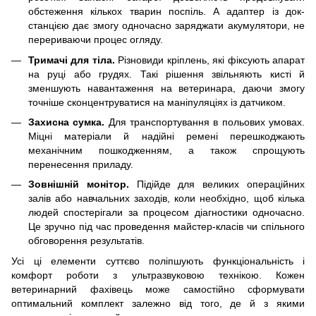
обстеження кількох тварин поспіль. А адаптер із док-
станцією дає змогу одночасно заряджати акумулятори, не
перериваючи процес огляду.
Тримачі для тіла.
Різновиди кріплень, які фіксують апарат
на руці або грудях. Такі рішення звільняють кисті й
зменшують навантаження на ветеринара, даючи змогу
точніше сконцентруватися на маніпуляціях із датчиком.
Захисна сумка.
Для транспортування в польових умовах.
Міцні матеріали й надійні ремені перешкоджають
механічним пошкодженням, а також спрощують
перенесення приладу.
Зовнішній монітор.
Підійде для великих операційних
залів або навчальних заходів, коли необхідно, щоб кілька
людей спостерігали за процесом діагностики одночасно.
Це зручно під час проведення майстер-класів чи спільного
обговорення результатів.
Усі ці елементи суттєво поліпшують функціональність і
комфорт роботи з ультразвуковою технікою. Кожен
ветеринарний фахівець може самостійно сформувати
оптимальний комплект залежно від того, де й з якими