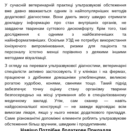
У сучасній ветеринарній практиці ультразвукові обстеження
вже давно вважаються одним із найпопулярніших методів
додаткової діагностики. Вони дають змогу швидко отримати
докладну інформацію про стан внутрішніх органів, не
завдаючи тваринам суттєвого дискомфорту. Крім того, такі
дослідження є одними з найбезпечніших та
найінформативніших. Оскільки УЗД не потребує використання
іонізуючого випромінювання, ризики для пацієнта та
персоналу істотно менші порівняно з деякими іншими
методами візуалізації.
З огляду на переваги ультразвукової діагностики, ветеринарні
спеціалісти активно застосовують її у клініках і на фермах,
працюючи з дрібними домашніми улюбленцями, великою
рогатою худобою, конями, свинями тощо. Такий підхід
забезпечує точну оцінку стану організму тварини
безпосередньо на місці утримання або в спеціалізованому
медичному закладі. Утім, сам сканер — навіть
найдосконалішої конструкції — не завжди відповідає всім
вимогам лікаря, якщо у нього немає додаткового приладдя.
Саме різноманітні допоміжні елементи роблять ультразвукове
обстеження більш зручним, швидким і продуктивним.
Навіщо Потрібне Додаткове Приладдя