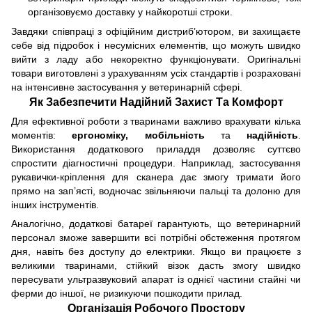
організовуємо доставку у найкоротші строки.
Завдяки співпраці з офіційним дистриб’ютором, ви захищаєте
себе від підробок і несумісних елементів, що можуть швидко
вийти з ладу або некоректно функціонувати. Оригінальні
товари виготовлені з урахуванням усіх стандартів і розраховані
на інтенсивне застосування у ветеринарній сфері.
Як Забезпечити Надійний Захист Та Комфорт
Для ефективної роботи з тваринами важливо врахувати кілька
моментів:
ергономіку, мобільність
та
надійність
.
Використання додаткового приладдя дозволяє суттєво
спростити діагностичні процедури. Наприклад, застосування
рукавички-кріплення для сканера дає змогу тримати його
прямо на зап’ясті, водночас звільняючи пальці та долоню для
інших інструментів.
Аналогічно, додаткові батареї гарантують, що ветеринарний
персонал зможе завершити всі потрібні обстеження протягом
дня, навіть без доступу до електрики. Якщо ви працюєте з
великими тваринами, стійкий візок дасть змогу швидко
пересувати ультразвуковий апарат із однієї частини стайні чи
ферми до іншої, не ризикуючи пошкодити прилад.
Організація Робочого Простору