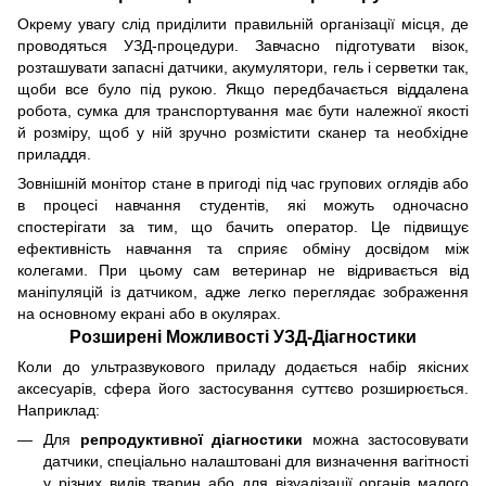
Окрему увагу слід приділити правильній організації місця, де
проводяться УЗД-процедури. Завчасно підготувати візок,
розташувати запасні датчики, акумулятори, гель і серветки так,
щоби все було під рукою. Якщо передбачається віддалена
робота, сумка для транспортування має бути належної якості
й розміру, щоб у ній зручно розмістити сканер та необхідне
приладдя.
Зовнішній монітор стане в пригоді під час групових оглядів або
в процесі навчання студентів, які можуть одночасно
спостерігати за тим, що бачить оператор. Це підвищує
ефективність навчання та сприяє обміну досвідом між
колегами. При цьому сам ветеринар не відривається від
маніпуляцій із датчиком, адже легко переглядає зображення
на основному екрані або в окулярах.
Розширені Можливості УЗД-Діагностики
Коли до ультразвукового приладу додається набір якісних
аксесуарів, сфера його застосування суттєво розширюється.
Наприклад:
Для
репродуктивної діагностики
можна застосовувати
датчики, спеціально налаштовані для визначення вагітності
у різних видів тварин або для візуалізації органів малого