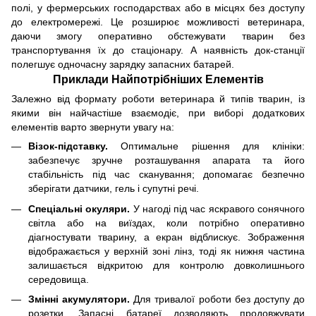
полі, у фермерських господарствах або в місцях без доступу
до електромережі. Це розширює можливості ветеринара,
даючи змогу оперативно обстежувати тварин без
транспортування їх до стаціонару. А наявність док-станції
полегшує одночасну зарядку запасних батарей.
Приклади Найпотрібніших Елементів
Залежно від формату роботи ветеринара й типів тварин, із
якими він найчастіше взаємодіє, при виборі додаткових
елементів варто звернути увагу на:
Візок-підставку.
Оптимальне рішення для клініки:
забезпечує зручне розташування апарата та його
стабільність під час сканування; допомагає безпечно
зберігати датчики, гель і супутні речі.
Спеціальні окуляри.
У нагоді під час яскравого сонячного
світла або на виїздах, коли потрібно оперативно
діагностувати тварину, а екран відблискує. Зображення
відображається у верхній зоні лінз, тоді як нижня частина
залишається відкритою для контролю довколишнього
середовища.
Змінні акумулятори.
Для тривалої роботи без доступу до
розетки. Запасні батареї дозволяють продовжувати