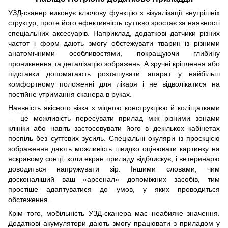
УЗД-сканер виконує ключову функцію з візуалізації внутрішніх
структур, проте його ефективність суттєво зростає за наявності
спеціальних аксесуарів. Наприклад, додаткові датчики різних
частот і форм дають змогу обстежувати тварин із різними
анатомічними особливостями, покращуючи глибину
проникнення та деталізацію зображень. А зручні кріплення або
підставки допомагають розташувати апарат у найбільш
комфортному положенні для лікаря і не відволікатися на
постійне утримання сканера в руках.
Наявність якісного візка з міцною конструкцією й коліщатками
— це можливість пересувати прилад між різними зонами
клініки або навіть застосовувати його в декількох кабінетах
поспіль без суттєвих зусиль. Спеціальні окуляри із проєкцією
зображення дають можливість швидко оцінювати картинку на
яскравому сонці, коли екран приладу відблискує, і ветеринарю
доводиться напружувати зір. Іншими словами, чим
досконаліший ваш «арсенал» допоміжних засобів, тим
простіше адаптуватися до умов, у яких проводиться
обстеження.
Крім того, мобільність УЗД-сканера має неабияке значення.
Додаткові акумулятори дають змогу працювати з приладом у