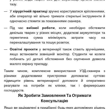
тазу.
У
хірургічній практиці
зручно користуватися кріпленнями,
аби оператор міг вільно тримати стерильні інструменти й
одночасно стежити за показаннями сканера.
Під час
виїзної роботи
, коли необхідно обстежити
декілька тварин у різних місцях, додаткові акумулятори та
герметична сумка мінімізують затрати часу на
переналаштування та пошук розеток.
Освітні проєкти
у ветеринарії також стають зручнішими,
якщо встановити зовнішній монітор. Студенти чи колеги
побачать усі деталі обстеження без скупчення довкола
малого екрану приладу.
Таким чином, комплексне використання УЗД-сканера з
різними додатковими пристроями допомагає суттєво
підвищити рівень ветеринарної допомоги й оперативно
реагувати на потреби як клініки, так і фермерських
господарств.
Як Зробити Замовлення Та Отримати
Консультацію
Якщо ви зацікавлені в придбанні будь-яких допоміжних рішень