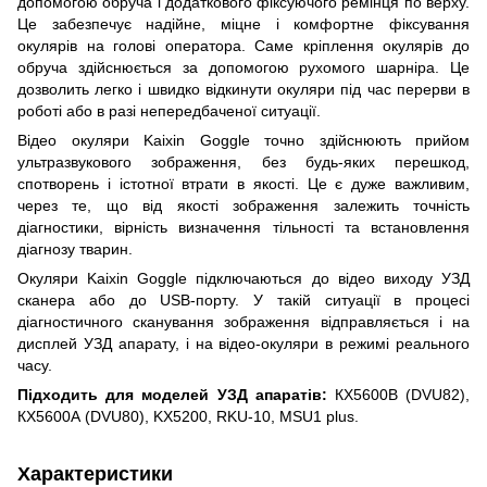
допомогою обруча і додаткового фіксуючого ремінця по верху.
Це забезпечує надійне, міцне і комфортне фіксування
окулярів на голові оператора. Саме кріплення окулярів до
обруча здійснюється за допомогою рухомого шарніра. Це
дозволить легко і швидко відкинути окуляри під час перерви в
роботі або в разі непередбаченої ситуації.
Відео окуляри Kaixin Goggle точно здійснюють прийом
ультразвукового зображення, без будь-яких перешкод,
спотворень і істотної втрати в якості. Це є дуже важливим,
через те, що від якості зображення залежить точність
діагностики, вірність визначення тільності та встановлення
діагнозу тварин.
Окуляри Kaixin Goggle підключаються до відео виходу УЗД
сканера або до USB-порту. У такій ситуації в процесі
діагностичного сканування зображення відправляється і на
дисплей УЗД апарату, і на відео-окуляри в режимі реального
часу.
Підходить для моделей УЗД апаратів:
КХ5600В (DVU82),
КХ5600А (DVU80), KX5200, RKU-10, MSU1 plus.
Характеристики