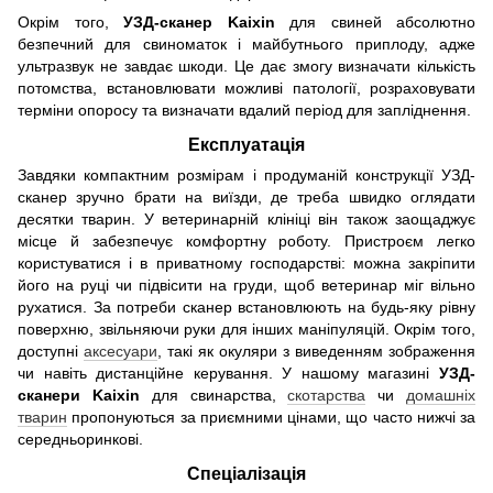
Окрім того,
УЗД-сканер Kaixin
для свиней абсолютно
безпечний для свиноматок і майбутнього приплоду, адже
ультразвук не завдає шкоди. Це дає змогу визначати кількість
потомства, встановлювати можливі патології, розраховувати
терміни опоросу та визначати вдалий період для запліднення.
Експлуатація
Завдяки компактним розмірам і продуманій конструкції УЗД-
сканер зручно брати на виїзди, де треба швидко оглядати
десятки тварин. У ветеринарній клініці він також заощаджує
місце й забезпечує комфортну роботу. Пристроєм легко
користуватися і в приватному господарстві: можна закріпити
його на руці чи підвісити на груди, щоб ветеринар міг вільно
рухатися. За потреби сканер встановлюють на будь-яку рівну
поверхню, звільняючи руки для інших маніпуляцій. Окрім того,
доступні
аксесуари
, такі як окуляри з виведенням зображення
чи навіть дистанційне керування. У нашому магазині
УЗД-
сканери Kaixin
для свинарства,
скотарства
чи
домашніх
тварин
пропонуються за приємними цінами, що часто нижчі за
середньоринкові.
Спеціалізація