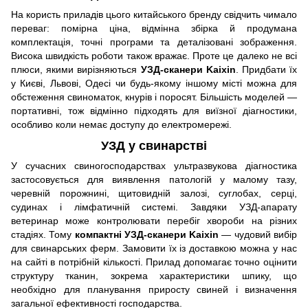
На користь приладів цього китайського бренду свідчить чимало
переваг: помірна ціна, відмінна збірка й продумана
комплектація, точні програми та деталізовані зображення.
Висока швидкість роботи також вражає. Проте це далеко не всі
плюси, якими вирізняються
УЗД-сканери Kaixin
. Придбати їх
у Києві, Львові, Одесі чи будь-якому іншому місті можна для
обстеження свиноматок, кнурів і поросят. Більшість моделей —
портативні, тож відмінно підходять для виїзної діагностики,
особливо коли немає доступу до електромережі.
УЗД у свинарстві
У сучасних свиногосподарствах ультразвукова діагностика
застосовується для виявлення патологій у малому тазу,
черевній порожнині, щитовидній залозі, суглобах, серці,
судинах і лімфатичній системі. Завдяки УЗД-апарату
ветеринар може контролювати перебіг хвороби на різних
стадіях. Тому
компактні УЗД-сканери Kaixin
— чудовий вибір
для свинарських ферм. Замовити їх із доставкою можна у нас
на сайті в потрібній кількості. Прилад допомагає точно оцінити
структуру тканин, зокрема характеристики шпику, що
необхідно для планування приросту свиней і визначення
загальної ефективності господарства.