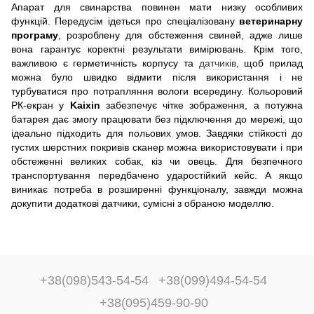
Апарат для свинарства повинен мати низку особливих
функцій. Передусім ідеться про спеціалізовану
ветеринарну
програму
, розроблену для обстеження свиней, адже лише
вона гарантує коректні результати вимірювань. Крім того,
важливою є герметичність корпусу та
датчиків
, щоб прилад
можна було швидко відмити після використання і не
турбуватися про потрапляння вологи всередину. Кольоровий
РК-екран у
Kaixin
забезпечує чітке зображення, а потужна
батарея дає змогу працювати без підключення до мережі, що
ідеально підходить для польових умов. Завдяки стійкості до
густих шерстних покривів сканер можна використовувати і при
обстеженні великих собак, кіз чи овець. Для безпечного
транспортування передбачено ударостійкий кейс. А якщо
виникає потреба в розширенні функціоналу, завжди можна
докупити додаткові датчики, сумісні з обраною моделлю.
+38(098)543-54-54
+38(099)494-54-54
+38(095)459-90-90