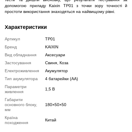
допомогою приладу Kaixin ТР01 з точки зору точності й
простоти використання знаходяться на найвищому рівні.
Характеристики
Артикул
ТР01
Бренд
KAIXIN
Вид обладнання
Аксесуари
Застосування
Свиня, Коза
Електроживлення
Акумулятор
Тип акумулятора
4 батарейки (АА)
Параметри
1,5 В
живлення
Габарити
основного блоку,
180×50×50
мм
Країна
Китай
походження