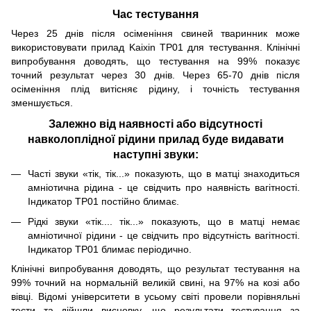
Час тестування
Через 25 днів після осіменіння свиней тваринник може
використовувати прилад Kaixin ТР01 для тестування. Клінічні
випробування доводять, що тестування на 99% показує
точний результат через 30 днів. Через 65-70 днів після
осіменіння плід витісняє рідину, і точність тестування
зменшується.
Залежно від наявності або відсутності
навколоплідної рідини прилад буде видавати
наступні звуки:
Часті звуки «тік, тік...» показують, що в матці знаходиться
амніотична рідина - це свідчить про наявність вагітності.
Індикатор ТР01 постійно блимає.
Рідкі звуки «тік.... тік...» показують, що в матці немає
амніотичної рідини - це свідчить про відсутність вагітності.
Індикатор ТР01 блимає періодично.
Клінічні випробування доводять, що результат тестування на
99% точний на нормальній великій свині, на 97% на козі або
вівці. Відомі університети в усьому світі провели порівняльні
тести та дійшли висновку, що результати тестування за