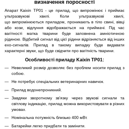
визначення поросності
Апарат Kaixin ТР01 - це прилад, що випромінює і приймає
ультразвукові хвилі. Коли ультразвукові хвилі,
що випромінюються приладом, проникають в тіло свині, вівці
або кози, відлуння відображається на приймачі. Під час
вагітності матка тварини буде заповнена амніотичною
рідиною. Відбитий сигнал від цієї рідини відрізняється від інших
ехо-сигналів. Прилад в такому випадку буде видавати
характерні звуки, що буде свідчити про вагітність тварини.
Особливості приладу Kaixin ТР01:
Невеликий розмір дозволяє без проблем носити прилад з
собою.
Не потребує спеціальних ветеринарних навичок.
Прилад водонепроникний.
Завдяки зворотному зв'язку через звукові сигнали та
світлову індикацію, прилад можна використовувати в різних
умовах.
Номінальна потужність близько 400 мВт.
Батарейки легко придбати та замінити.