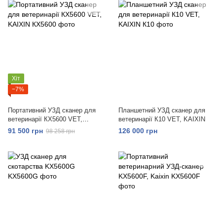
Хіт
−7%
Портативний УЗД сканер для
Планшетний УЗД сканер для
ветеринарії КХ5600 VET,
ветеринарії К10 VET, KAIXIN
KAIXIN
91 500 грн
126 000 грн
98 258 грн