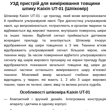
УЗД пристрій для вимірювання товщини
шпику Kaixin UT-01 (Шпікомір)
Шпікомір Kaixin UT-01 - це прилад, який може випромінювати
й приймати ультразвукові хвилі. При діагностиці ультразвукові
хвилі, що випромінюються, потрапляють в організм тварини та
відбиваються від жирової тканини, внутрішніх поверхонь шкіри
та інших тканин. Відбитий сигнал приймається датчиком
всередині приладу та аналізується. Шпікомір ігнорує
відображення від шкіри товщиною ≤ 3 мм. Тканини м'язів
відображають ультразвуковий сигнал більшою мірою, ніж
тканини жиру. За часом повернення відбитого ультразвукового
сигналу від шарів жирового прошарку на екрані приладу буде
відображатися показання загальної товщини від шкіри до
нижньої частини останнього вимірюваного шару м'язової
тканини. Можливий вимір загальної глибини жирових
відкладень у тварин, які мають 1, 2 або 3 шари жирових
тканин, таких як тюлені, свині, вівці та велика рогата худоба.
Особливості шпікоміра Kaixin UT-01
Компактний і зручний дизайн. Інтегрована конструкція
апарату і датчика в одному корпусі.