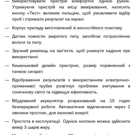
Використовувати пристрій комфортно однією рукою.
Утримуючи пристрій на місці вимірювання, натисніть
кнопку «Тест» великим пальцем, щоб уможливити відбір
проб і отримати результат на екрані.
Корпус приладу виготовлений зі зносостійкого пластику.
Датчик повністю закритого типу, запобігає потраплянню
вологи та пилу.
Зручний ремінець на зап'ястя, щоб уникнути падіння при
використанні.
Кишеньковий дизайн пристрою, розмір порівнянний з
пачкою сигарет.
Відображення результатів з використанням електронно-
променевої трубки розв'язує проблеми зчитування в
сонячному світлі та підвищує ефективність.
Вбудований акумулятор розрахований на 10 годин
безперервної роботи. Автоматичне відключення через 2
хвилини простою, для економії енергії.
Простота в експлуатації. Однією кнопкою можна здійснити
вимір 3 шарів жиру.