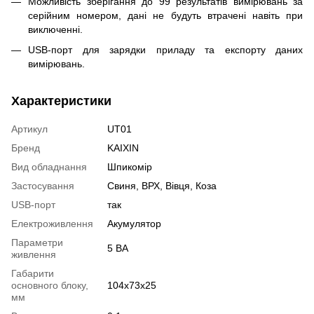
Можливість зберігання до 99 результатів вимірювань за
серійним номером, дані не будуть втрачені навіть при
виключенні.
USB-порт для зарядки приладу та експорту даних
вимірювань.
Характеристики
Артикул
UT01
Бренд
KAIXIN
Вид обладнання
Шпикомір
Застосування
Свиня, ВРХ, Вівця, Коза
USB-порт
так
Електроживлення
Акумулятор
Параметри
5 ВА
живлення
Габарити
основного блоку,
104х73х25
мм