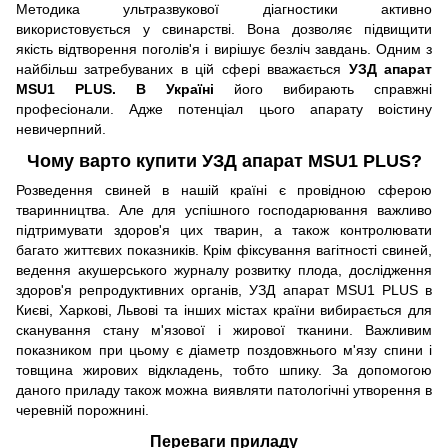
Методика ультразвукової діагностики активно
використовується у свинарстві. Вона дозволяє підвищити
якість відтворення поголів'я і вирішує безліч завдань. Одним з
найбільш затребуваних в цій сфері вважається
УЗД апарат
MSU1 PLUS. В Україні
його вибирають справжні
професіонали. Адже потенціал цього апарату воістину
невичерпний.
Чому варто купити УЗД апарат MSU1 PLUS?
Розведення свиней в нашій країні є провідною сферою
тваринництва. Але для успішного господарювання важливо
підтримувати здоров'я цих тварин, а також контролювати
багато життєвих показників. Крім фіксування вагітності свиней,
ведення акушерського журналу розвитку плода, дослідження
здоров'я репродуктивних органів, УЗД апарат MSU1 PLUS в
Києві, Харкові, Львові та інших містах країни вибирається для
сканування стану м'язової і жирової тканини. Важливим
показником при цьому є діаметр поздовжнього м'язу спини і
товщина жирових відкладень, тобто шпику. За допомогою
даного приладу також можна виявляти патологічні утворення в
черевній порожнині.
Переваги приладу