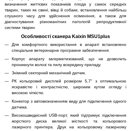
визначення життєвих показників плода у самок середніх
тварин, таких як свині, вівці й собаки, встановлення найбільш
слушного часу для здійснення осіменіння, а також для
діагностування різноманітних патологій репродуктивної
системи тварин.
Особливості сканера Kaixin MSU1plus
Для комфортного використання в апараті встановлено
спеціальне ветеринарне програмне забезпечення.
Корпус апарату загерметизований, що не дозволить
проникнути волозі та пилу всередину приладу.
Знімний секторний механічний датчик.
РК кольоровий дисплей розміром 5,7" з оптимальною
яскравістю і контрастністю, широким кутом огляду і
високою чіткістю.
Конектор з автовизначенням виду для підключення одного
датчика.
Високошвидкісний USB-порт, який підтримує підключення
жорсткого диска великої місткості та кольорового
лазерного принтера. Друк на кольоровому лазерному