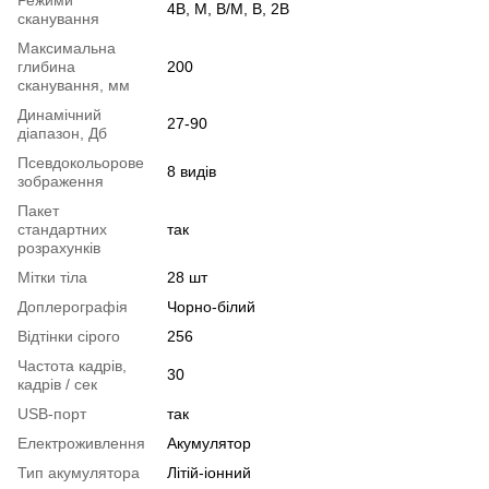
4B, M, B/M, B, 2B
сканування
Максимальна
глибина
200
сканування, мм
Динамічний
27-90
діапазон, Дб
Псевдокольорове
8 видів
зображення
Пакет
стандартних
так
розрахунків
Мітки тіла
28 шт
Доплерографія
Чорно-білий
Відтінки сірого
256
Частота кадрів,
30
кадрів / сек
USB-порт
так
Електроживлення
Акумулятор
Тип акумулятора
Літій-іонний