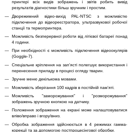
принтері всіх видів зображень і звітів робить вивід
результатів діагностики більш зручним і простим.
Дворежимний відео-вихід PAL-NTSC з можливістю
підключення до відеореєстратора, ультразвукової робочої
станції та термопринтера.
Можливість безперервної роботи від літієвої батареї понад
4 години.
При необхідності є можливість підключення відеоокулярів
(Goggle-7).
Спеціальне кріплення на зап'ясті полегшує використання і
перенесення приладу в процесі огляду тварин.
Зручне меню декількома мовами.
Можливість зберігання 100 кадрів в постійній пам'яті.
Можливість "заморожування" і "розморожування"
зображень зручною кнопкою на датчику.
Положення зображення на екрані може налаштовуватися
вліво/вправо і вгору/вниз.
Обробка зображення здійснюється в 4 режимах гамма-
корекції та за допомогою постпроцесінгової обробки.