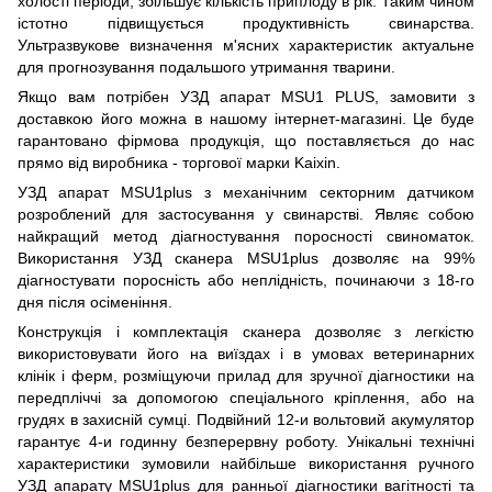
холості періоди, збільшує кількість приплоду в рік. Таким чином
істотно підвищується продуктивність свинарства.
Ультразвукове визначення м'ясних характеристик актуальне
для прогнозування подальшого утримання тварини.
Якщо вам потрібен УЗД апарат MSU1 PLUS, замовити з
доставкою його можна в нашому інтернет-магазині. Це буде
гарантовано фірмова продукція, що поставляється до нас
прямо від виробника - торгової марки Kaixin.
УЗД апарат MSU1plus з механічним секторним датчиком
розроблений для застосування у свинарстві. Являє собою
найкращий метод діагностування поросності свиноматок.
Використання УЗД сканера MSU1plus дозволяє на 99%
діагностувати поросність або неплідність, починаючи з 18-го
дня після осіменіння.
Конструкція і комплектація сканера дозволяє з легкістю
використовувати його на виїздах і в умовах ветеринарних
клінік і ферм, розміщуючи прилад для зручної діагностики на
передпліччі за допомогою спеціального кріплення, або на
грудях в захисній сумці. Подвійний 12-и вольтовий акумулятор
гарантує 4-и годинну безперервну роботу. Унікальні технічні
характеристики зумовили найбільше використання ручного
УЗД апарату MSU1plus для ранньої діагностики вагітності та