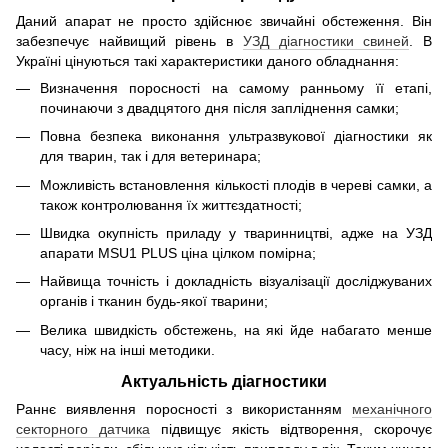
Даний апарат не просто здійснює звичайні обстеження. Він
забезпечує найвищий рівень в
УЗД діагностики свиней
. В
Україні цінуються такі характеристики даного обладнання:
Визначення поросності на самому ранньому її етапі,
починаючи з двадцятого дня після запліднення самки;
Повна безпека виконання ультразвукової діагностики як
для тварин, так і для ветеринара;
Можливість встановлення кількості плодів в череві самки, а
також контролювання їх життєздатності;
Швидка окупність приладу у тваринництві, адже на УЗД
апарати MSU1 PLUS ціна цілком помірна;
Найвища точність і докладність візуалізації досліджуваних
органів і тканин будь-якої тварини;
Велика швидкість обстежень, на які йде набагато менше
часу, ніж на інші методики.
Актуальність діагностики
Раннє виявлення поросності з використанням
механічного
секторного датчика
підвищує якість відтворення, скорочує