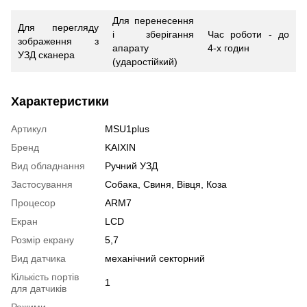
Для перенесення
Для перегляду
і зберігання
Час роботи - до
зображення з
апарату
4-х годин
УЗД сканера
(ударостійкий)
Характеристики
Артикул
MSU1plus
Бренд
KAIXIN
Вид обладнання
Ручний УЗД
Застосування
Собака, Свиня, Вівця, Коза
Процесор
ARM7
Екран
LCD
Розмір екрану
5,7
Вид датчика
механічний секторний
Кількість портів
1
для датчиків
Режими