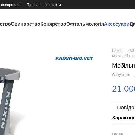
і повернення
Про нас
Контакти
ство
Свинарство
Конярство
Офтальмологія
Аксесуари
Д
KAIXIN — УЗД 
Мобільний візо
Мобільн
Очікується
21 00
Повідо
Характер
Назва