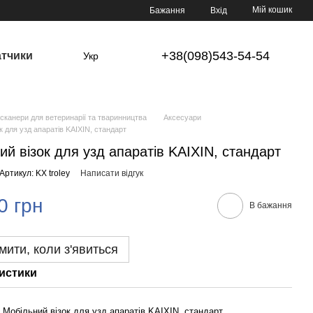
Мій кошик
Бажання
Вхід
+38(098)543-54-54
атчики
Укр
сканери для ветеринарії та тваринництва
Аксесуари
к для узд апаратів KAIXIN, стандарт
ий візок для узд апаратів KAIXIN, стандарт
Артикул: KX troley
Написати відгук
0 грн
В бажання
мити, коли з'явиться
истики
Мобільний візок для узд апаратів KAIXIN, стандарт