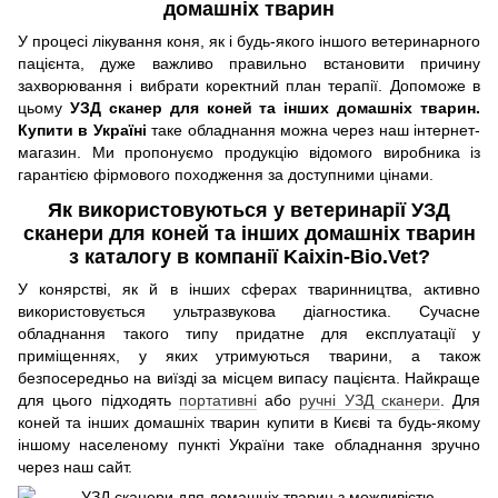
домашніх тварин
У процесі лікування коня, як і будь-якого іншого ветеринарного
пацієнта, дуже важливо правильно встановити причину
захворювання і вибрати коректний план терапії. Допоможе в
цьому
УЗД сканер для коней та інших домашніх тварин.
Купити в Україні
таке обладнання можна через наш інтернет-
магазин. Ми пропонуємо продукцію відомого виробника із
гарантією фірмового походження за доступними цінами.
Як використовуються у ветеринарії УЗД
сканери для коней та інших домашніх тварин
з каталогу в компанії Kaixin-Bio.Vet?
У конярстві, як й в інших сферах тваринництва, активно
використовується ультразвукова діагностика. Сучасне
обладнання такого типу придатне для експлуатації у
приміщеннях, у яких утримуються тварини, а також
безпосередньо на виїзді за місцем випасу пацієнта. Найкраще
для цього підходять
портативні
або
ручні УЗД сканери
. Для
коней та інших домашніх тварин купити в Києві та будь-якому
іншому населеному пункті України таке обладнання зручно
через наш сайт.