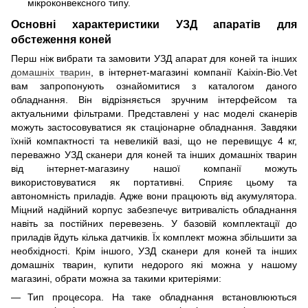
мікроконвексного типу.
Основні характеристики УЗД апаратів для
обстеження коней
Перш ніж вибрати та замовити УЗД апарат для коней та інших
домашніх тварин
, в інтернет-магазині компанії Kaixin-Bio.Vet
вам запропонують ознайомитися з каталогом даного
обладнання. Він відрізняється зручним інтерфейсом та
актуальними фільтрами. Представлені у нас моделі сканерів
можуть застосовуватися як стаціонарне обладнання. Завдяки
їхній компактності та невеликій вазі, що не перевищує 4 кг,
переважно УЗД сканери для коней та інших домашніх тварин
від інтернет-магазину нашої компанії можуть
використовуватися як портативні. Сприяє цьому та
автономність приладів. Адже вони працюють від акумулятора.
Міцний надійний корпус забезпечує витривалість обладнання
навіть за постійних перевезень. У базовій комплектації до
приладів йдуть кілька датчиків. Їх комплект можна збільшити за
необхідності. Крім іншого, УЗД сканери для коней та інших
домашніх тварин, купити недорого які можна у нашому
магазині, обрати можна за такими критеріями:
Тип процесора. На таке обладнання встановлюються