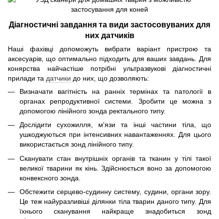
Діагностичні завдання та види застосовуваних для
них датчиків
Наші фахівці допоможуть вибрати варіант пристрою та
аксесуарів, що оптимально підходить для ваших завдань. Для
конярства найчастіше потрібні ультразвукові діагностичні
прилади та
датчики
до них, що дозволяють:
Визначати вагітність на ранніх термінах та патології в
органах репродуктивної системи. Зробити це можна з
допомогою лінійного зонда ректального типу.
Дослідити сухожилля, м'язи та інші частини тіла, що
ушкоджуються при інтенсивних навантаженнях. Для цього
використається зонд лінійного типу.
Сканувати стан внутрішніх органів та тканин у тілі такої
великої тварини як кінь. Здійснюється воно за допомогою
конвексного зонда.
Обстежити серцево-судинну систему, судини, органи зору.
Це теж найуразливіші ділянки тіла тварин даного типу. Для
їхнього сканування найкраще знадобиться зонд