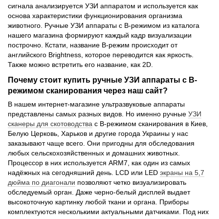
сигнала анализируется УЗИ аппаратом и используется как
основа характеристики функционирования организма
животного. Ручные УЗИ аппараты с B-режимом из каталога
нашего магазина формируют каждый кадр визуализации
построчно. Кстати, название B-режим происходит от
английского Brightness, которое переводится как яркость.
Также можно встретить его название, как 2D.
Почему стоит купить ручные УЗИ аппараты с B-
режимом сканирования через наш сайт?
В нашем интернет-магазине ультразвуковые аппараты
представлены самых разных видов. Но именно ручные
УЗИ
сканеры для скотоводства
с B-режимом сканирования в Киев,
Белую Церковь, Харьков и другие города Украины у нас
заказывают чаще всего. Они пригодны для обследования
любых сельскохозяйственных и домашних животных.
Процессор в них используется ARM7, как один из самых
надёжных на сегодняшний день. LCD или LED
экраны на 5,7
дюйма по диагонали
позволяют четко визуализировать
обследуемый орган. Даже черно-белый дисплей выдает
высокоточную картинку любой ткани и органа. Приборы
комплектуются несколькими актуальными датчиками. Под них