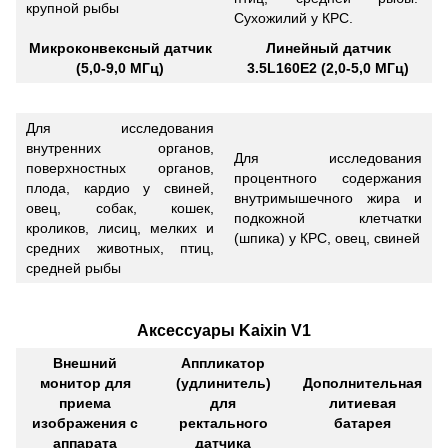
крупной рыбы
Сухожилий у КРС.
Микроконвексный датчик
Линейный датчик
(5,0-9,0 МГц)
3.5L160E2 (2,0-5,0 МГц)
Для исследования
внутренних органов,
Для исследования
поверхностных органов,
процентного содержания
плода, кардио у свиней,
внутримышечного жира и
овец, собак, кошек,
подкожной клетчатки
кроликов, лисиц, мелких и
(шпика) у КРС, овец, свиней
средних животных, птиц,
средней рыбы
Аксессуары Kaixin V1
Внешний
Аппликатор
монитор для
(удлинитель)
Дополнительная
приема
для
литиевая
изображения с
ректального
батарея
аппарата
датчика