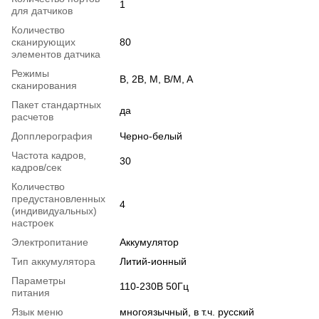
1
для датчиков
Количество
сканирующих
80
элементов датчика
Режимы
B, 2B, M, B/M, A
сканирования
Пакет стандартных
да
расчетов
Допплерография
Черно-белый
Частота кадров,
30
кадров/сек
Количество
предустановленных
4
(индивидуальных)
настроек
Электропитание
Аккумулятор
Тип аккумулятора
Литий-ионный
Параметры
110-230В 50Гц
питания
Язык меню
многоязычный, в т.ч. русский