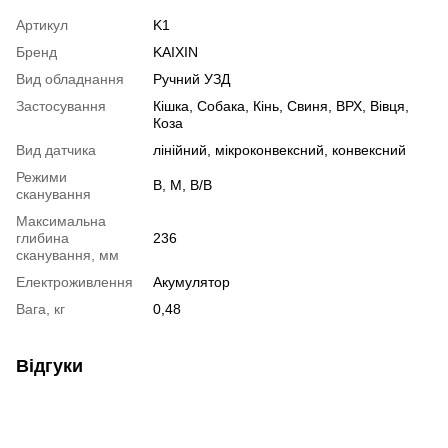
Артикул
K1
Бренд
KAIXIN
Вид обладнання
Ручний УЗД
Застосування
Кішка, Собака, Кінь, Свиня, ВРХ, Вівця,
Коза
Вид датчика
лінійний, мікроконвексний, конвексний
Режими
B, M, B/B
сканування
Максимальна
глибина
236
сканування, мм
Електроживлення
Акумулятор
Вага, кг
0,48
Відгуки