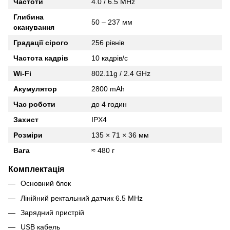
Частоти
4.0 / 6.5 MHz
Глибина
50 – 237 мм
сканування
Градації сірого
256 рівнів
Частота кадрів
10 кадрів/с
Wi-Fi
802.11g / 2.4 GHz
Акумулятор
2800 mAh
Час роботи
до 4 годин
Захист
IPX4
Розміри
135 × 71 × 36 мм
Вага
≈ 480 г
Комплектація
Основний блок
Лінійний ректальний датчик 6.5 MHz
Зарядний пристрій
USB кабель