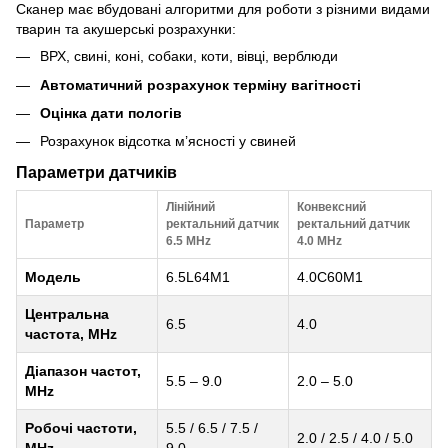
Сканер має вбудовані алгоритми для роботи з різними видами
тварин та акушерські розрахунки:
ВРХ, свині, коні, собаки, коти, вівці, верблюди
Автоматичний розрахунок терміну вагітності
Оцінка дати пологів
Розрахунок відсотка м’ясності у свиней
Параметри датчиків
Лінійний
Конвексний
Параметр
ректальний датчик
ректальний датчик
6.5 MHz
4.0 MHz
Модель
6.5L64M1
4.0C60M1
Центральна
6.5
4.0
частота, MHz
Діапазон частот,
5.5 – 9.0
2.0 – 5.0
MHz
Робочі частоти,
5.5 / 6.5 / 7.5 /
2.0 / 2.5 / 4.0 / 5.0