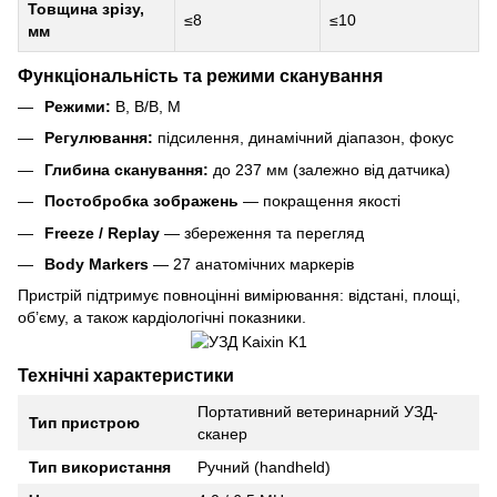
Товщина зрізу,
≤8
≤10
мм
Функціональність та режими сканування
Режими:
B, B/B, M
Регулювання:
підсилення, динамічний діапазон, фокус
Глибина сканування:
до 237 мм (залежно від датчика)
Постобробка зображень
— покращення якості
Freeze / Replay
— збереження та перегляд
Body Markers
— 27 анатомічних маркерів
Пристрій підтримує повноцінні вимірювання: відстані, площі,
об’єму, а також кардіологічні показники.
Технічні характеристики
Портативний ветеринарний УЗД-
Тип пристрою
сканер
Тип використання
Ручний (handheld)