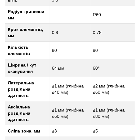
MHz
9.0
Радіус кривизни,
—
R60
мм
Крок елементів,
0.8
0.78
мм
Кількість
80
80
елементів
Ширина / кут
64 мм
60°
сканування
Латеральна
≤1 мм (глибина
≤2 мм (глибина
роздільна
≤40 мм)
≤60 мм)
здатність
Аксіальна
≤1 мм (глибина
≤1 мм (глибина
роздільна
≤60 мм)
≤80 мм)
здатність
Сліпа зона, мм
≤3
≤5