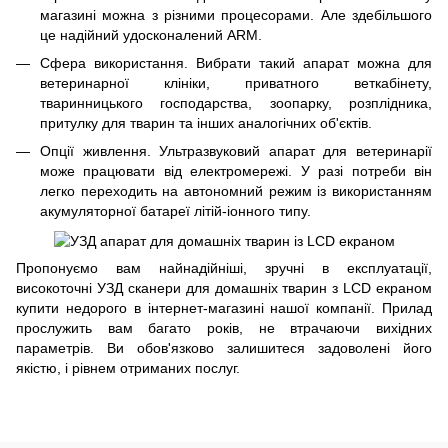
магазині можна з різними процесорами. Але здебільшого
це надійний удосконалений ARM.
Сфера використання. Вибрати такий апарат можна для
ветеринарної клініки, приватного веткабінету,
тваринницького господарства, зоопарку, розплідника,
притулку для тварин та інших аналогічних об'єктів.
Опції живлення. Ультразвуковий апарат для ветеринарії
може працювати від електромережі. У разі потреби він
легко переходить на автономний режим із використанням
акумуляторної батареї літій-іонного типу.
Пропонуємо вам найнадійніші, зручні в експлуатації,
високоточні УЗД сканери для домашніх тварин з LCD екраном
купити недорого в інтернет-магазині нашої компанії. Прилад
прослужить вам багато років, не втрачаючи вихідних
параметрів. Ви обов'язково залишитеся задоволені його
якістю, і рівнем отриманих послуг.