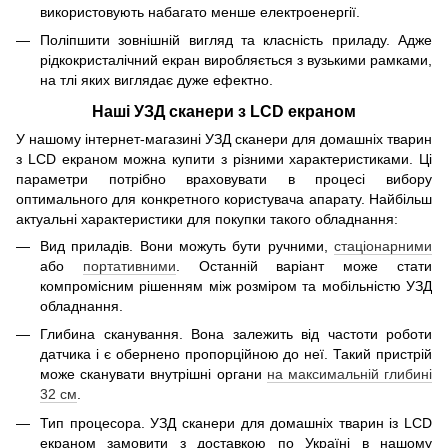
використовують набагато менше електроенергії.
Поліпшити зовнішній вигляд та класність приладу. Адже
рідкокристалічний екран виробляється з вузькими рамками,
на тлі яких виглядає дуже ефектно.
Наші УЗД сканери з LCD екраном
У нашому інтернет-магазині УЗД сканери для домашніх тварин
з LCD екраном можна купити з різними характеристиками. Ці
параметри потрібно враховувати в процесі вибору
оптимального для конкретного користувача апарату. Найбільш
актуальні характеристики для покупки такого обладнання:
Вид приладів. Вони можуть бути ручними,
стаціонарними
або
портативними
. Останній варіант може стати
компромісним рішенням між розміром та мобільністю УЗД
обладнання.
Глибина сканування. Вона залежить від частоти роботи
датчика і є обернено пропорційною до неї. Такий пристрій
може сканувати внутрішні органи
на максимальній глибині
32 см
.
Тип процесора. УЗД сканери для домашніх тварин із LCD
екраном замовити з доставкою по Україні в нашому