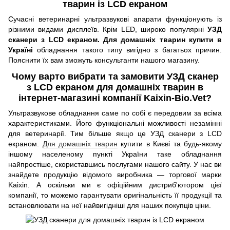
тварин із LCD екраном
Сучасні ветеринарні ультразвукові апарати функціонують із
різними видами дисплеїв. Крім LED, широко популярні
УЗД
сканери з LCD екраном. Для домашніх тварин купити в
Україні
обладнання такого типу вигідно з багатьох причин.
Пояснити їх вам зможуть консультанти нашого магазину.
Чому варто вибрати та замовити УЗД сканер
з LCD екраном для домашніх тварин в
інтернет-магазині компанії Kaixin-Bio.Vet?
Ультразвукове обладнання саме по собі є передовим за всіма
характеристиками. Його функціональні можливості незамінні
для ветеринарії. Тим більше якщо це УЗД сканери з LCD
екраном.
Для домашніх тварин
купити в Києві та будь-якому
іншому населеному пункті України таке обладнання
найпростіше, скориставшись послугами нашого сайту. У нас ви
знайдете продукцію відомого виробника — торгової марки
Kaixin. А оскільки ми є офіційним дистриб'ютором цієї
компанії, то можемо гарантувати оригінальність її продукції та
встановлювати на неї найвигідніші для наших покупців ціни.