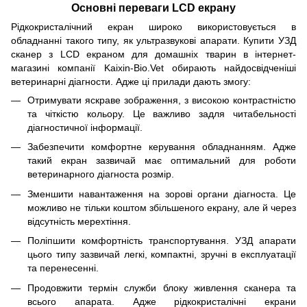
Основні переваги LCD екрану
Рідкокристалічний екран широко використовується в
обладнанні такого типу, як ультразвукові апарати. Купити УЗД
сканер з LCD екраном для домашніх тварин в інтернет-
магазині компанії Kaixin-Bio.Vet обирають найдосвідченіші
ветеринарні діагности. Адже ці прилади дають змогу:
Отримувати яскраве зображення, з високою контрастністю
та чіткістю кольору. Це важливо задля читабельності
діагностичної інформації.
Забезпечити комфортне керування обладнанням. Адже
такий екран зазвичай має оптимальний для роботи
ветеринарного діагноста розмір.
Зменшити навантаження на зорові органи діагноста. Це
можливо не тільки коштом збільшеного екрану, але й через
відсутність мерехтіння.
Поліпшити комфортність транспортування. УЗД апарати
цього типу зазвичай легкі, компактні, зручні в експлуатації
та перенесенні.
Продовжити термін служби блоку живлення сканера та
всього апарата. Адже рідкокристалічні екрани