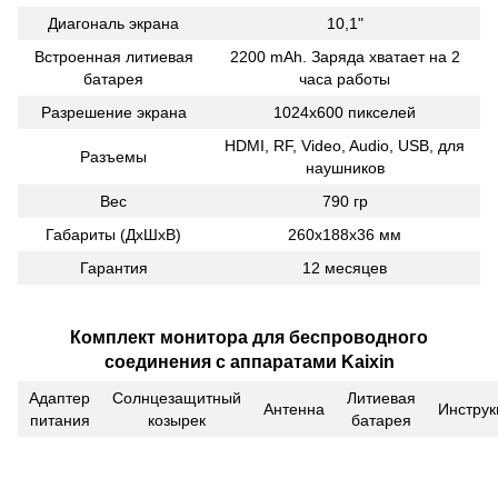
Диагональ экрана
10,1"
Встроенная литиевая
2200 mAh. Заряда хватает на 2
батарея
часа работы
Разрешение экрана
1024х600 пикселей
HDMI, RF, Video, Audio, USB, для
Разъемы
наушников
Вес
790 гр
Габариты (ДxШxВ)
260x188x36 мм
Гарантия
12 месяцев
Комплект монитора для беспроводного
соединения с аппаратами Kaixin
Адаптер
Солнцезащитный
Литиевая
Антенна
Инструк
питания
козырек
батарея