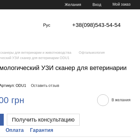
Мой заказ
Желания
Вход
+38(098)543-54-54
Рус
сканеры для ветеринарии и животноводства
Офтальмология
ческий УЗИ сканер для ветеринарии ODU1
ологический УЗИ сканер для ветеринарии
Артикул: ODU1
Оставить отзыв
00 грн
В желания
Получить консультацию
Оплата
Гарантия