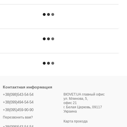
Контактная информация
+38(098)543-54-54
BIOVET.UA главный офис
ул. Млинова, 5,
+38(099)494-54-54
офис 21
г. Белая Церковь, 09117
+38(095)459-90-90
Украина
Перезвонить вам?
Карта проезда
+38(098)543-54-54