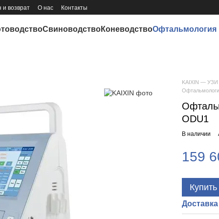
 и возврат
О нас
Контакты
отоводство
Свиноводство
Коневодство
Офтальмология
KAIXIN — УЗИ 
Офтальмологи
Офтальм
ODU1
В наличии
159 6
Купить
Доставка