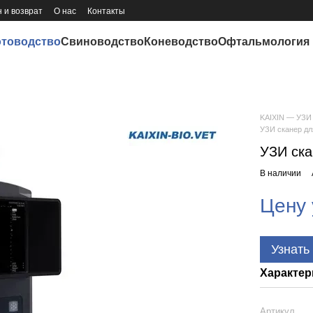
 и возврат
О нас
Контакты
отоводство
Свиноводство
Коневодство
Офтальмология
KAIXIN — УЗИ 
УЗИ сканер дл
УЗИ ска
В наличии
Цену 
Узнать
Характер
Артикул