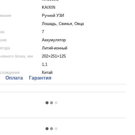
KAIXIN
ования
Ручной УЗИ
Лошадь, Свинья, Овца
ана
7
ание
Аккумулятор
ятора
Литий-ионный
новного блока, мм
202×251×125
1,1
исхождения
Китай
Оплата
Гарантия