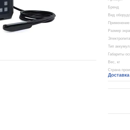
Бренд
Вид оборуд
Применение
Размер экр
Электропит
Тип аккумул
Габариты ос
Вес, кг
Страна про
Доставка