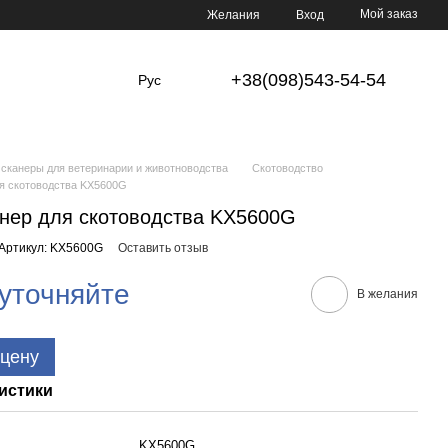
Мой заказ
Желания
Вход
+38(098)543-54-54
Рус
сканеры для ветеринарии и животноводства
Скотоводство
я скотоводства KX5600G
нер для скотоводства KX5600G
Артикул: KX5600G
Оставить отзыв
уточняйте
В желания
 цену
истики
KX5600G