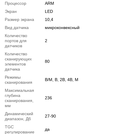
Процессор
ARM
Экран
LED
Размер экрана
10,4
Вид датчика
микроконвексный
Количество
портов для
2
датчиков
Количество
сканирующих
80
элементов
датчика
Режимы
B/M, B, 2B, 4B, M
сканирования
Максимальная
глубина
236
сканирования,
мм
Динамический
27-90
диапазон, Дб
TGC
да
регулирование