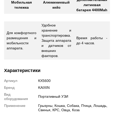
Мобильная
Алюминиевый
литиевая
тележка
кейс
батарея 4400Mah
Удобное
хранение и
Для комфортного
транспортировка.
размещения и
Время работы -
Защита аппарата
мобильности
до 4 часов.
и датчиков от
аппарата.
внешних
факторов.
Характеристики
Артикул
КХ5600
Бренд
KAIXIN
Вид
Портативный УЗИ
оборудования
Применение
Грызуны, Кошка, Собака, Птица, Лошадь,
Свинья, КРС, Овца, Коза