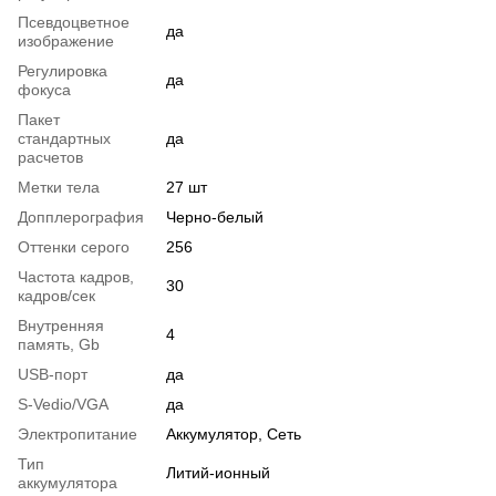
Псевдоцветное
да
изображение
Регулировка
да
фокуса
Пакет
стандартных
да
расчетов
Метки тела
27 шт
Допплерография
Черно-белый
Оттенки серого
256
Частота кадров,
30
кадров/сек
Внутренняя
4
память, Gb
USB-порт
да
S-Vedio/VGA
да
Электропитание
Аккумулятор, Сеть
Тип
Литий-ионный
аккумулятора