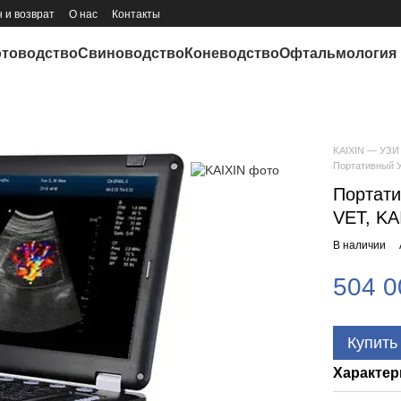
 и возврат
О нас
Контакты
отоводство
Свиноводство
Коневодство
Офтальмология
KAIXIN — УЗИ 
Портативный У
Портати
VET, KA
В наличии
504 0
Купить
Характер