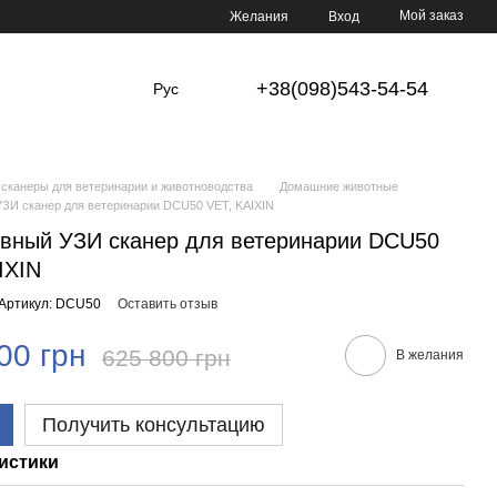
Мой заказ
Желания
Вход
+38(098)543-54-54
Рус
сканеры для ветеринарии и животноводства
Домашние животные
ЗИ сканер для ветеринарии DCU50 VET, KAIXIN
вный УЗИ сканер для ветеринарии DCU50
IXIN
Артикул: DCU50
Оставить отзыв
00 грн
625 800 грн
В желания
Получить консультацию
истики