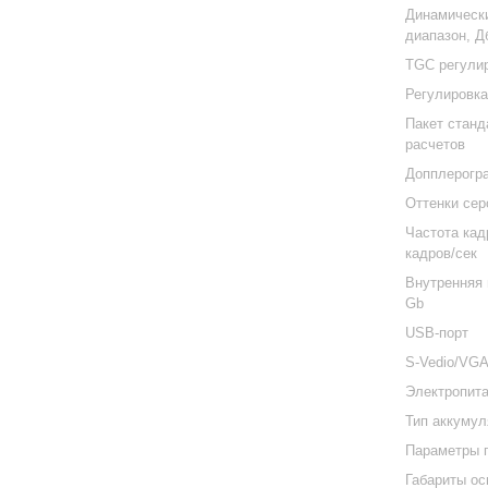
Динамическ
диапазон, Д
TGC регули
Регулировк
Пакет стан
расчетов
Допплерогр
Оттенки сер
Частота кад
кадров/сек
Внутренняя 
Gb
USB-порт
S-Vedio/VG
Электропит
Тип аккумул
Параметры 
Габариты ос