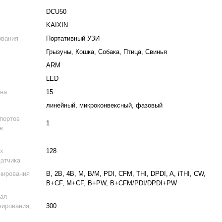
DCU50
KAIXIN
ования
Портативный УЗИ
Грызуны, Кошка, Собака, Птица, Свинья
ARM
LED
ана
15
а
линейный, микроконвексный, фазовый
портов
1
в
х
128
датчика
нирования
B, 2B, 4B, M, B/M, PDI, CFM, THI, DPDI, A, iTHI, CW,
B+CF, M+CF, B+PW, B+CFM/PDI/DPDI+PW
ая
нирования,
300