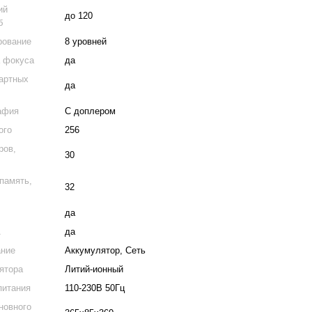
ий
до 120
б
рование
8 уровней
а фокуса
да
дартных
да
афия
С доплером
ого
256
ров,
30
память,
32
да
A
да
ание
Аккумулятор, Сеть
ятора
Литий-ионный
питания
110-230В 50Гц
новного