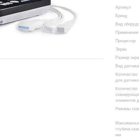
Артикул
Бренд
Вид оборуд
Применение
Процессор
Экран
Размер экр
Вид датчик
Количество 
для датчико
Количество
сканирующи
элементов 
Режимы ска
Максимальн
глубина ска
мм